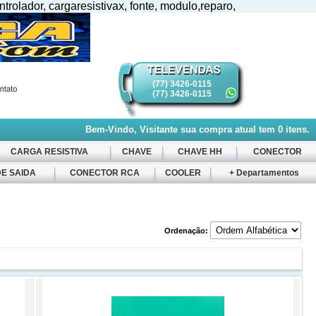
ntrolador, cargaresistivax, fonte, modulo,reparo,
(77) 3426-0115
(77) 3426-0115
Bem-Vindo, Visitante
sua compra atual tem
0
itens.
CARGA RESISTIVA
CHAVE
CHAVE HH
CONECTOR
E SAIDA
CONECTOR RCA
COOLER
+ Departamentos
Ordenação: