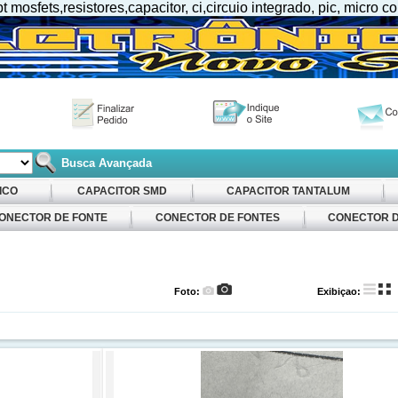
osfets,resistores,capacitor, ci,circuio integrado, pic, micro co
Busca Avançada
ICO
CAPACITOR SMD
CAPACITOR TANTALUM
ONECTOR DE FONTE
CONECTOR DE FONTES
CONECTOR D
Foto:
Exibiçao: