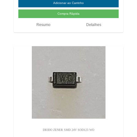
Resumo
Detalhes
DIODO ZENER SMD 24V SOD123 WO