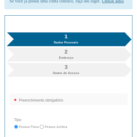
Clique aqui
Se você já possui uma conta conosco, faça seu login.
.
1
Dados Pessoais
2
Endereço
3
Dados de Acesso
*
Preenchimento obrigatório
Tipo
Pessoa Física
Pessoa Jurídica