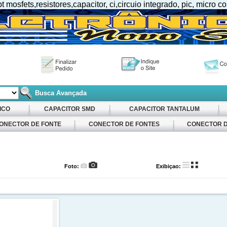
osfets,resistores,capacitor, ci,circuio integrado, pic, micro co
Busca Avançada
ICO
CAPACITOR SMD
CAPACITOR TANTALUM
ONECTOR DE FONTE
CONECTOR DE FONTES
CONECTOR D
Foto:
Exibiçao: