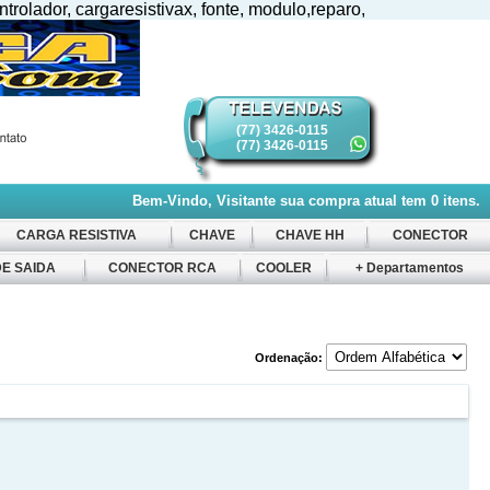
ntrolador, cargaresistivax, fonte, modulo,reparo,
(77) 3426-0115
(77) 3426-0115
Bem-Vindo, Visitante
sua compra atual tem
0
itens.
CARGA RESISTIVA
CHAVE
CHAVE HH
CONECTOR
E SAIDA
CONECTOR RCA
COOLER
+ Departamentos
Ordenação: