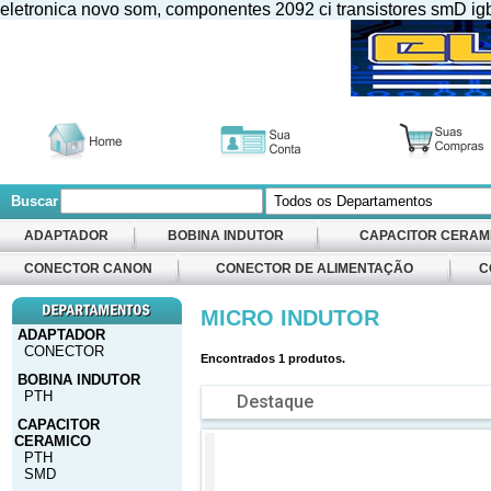
eletronica novo som, componentes 2092 ci transistores smD igbt m
Buscar
ADAPTADOR
BOBINA INDUTOR
CAPACITOR CERAM
CONECTOR CANON
CONECTOR DE ALIMENTAÇÃO
C
MICRO INDUTOR
ADAPTADOR
CONECTOR
Encontrados
1
produtos.
BOBINA INDUTOR
PTH
Destaque
CAPACITOR
CERAMICO
PTH
SMD